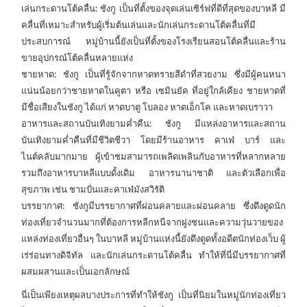
เล่นกระดานโต้คลื่น: ชังกู เป็นที่ตั้งของจุดเล่นเซิร์ฟที่ดีที่สุดของบาหลี มี
คลื่นที่เหมาะสำหรับผู้เริ่มต้นเล่นและนักเล่นกระดานโต้คลื่นที่มี
ประสบการณ์ หมู่บ้านนี้ยังเป็นที่ตั้งของโรงเรียนสอนโต้คลื่นและร้าน
ขายอุปกรณ์โต้คลื่นหลายแห่ง
ชายหาด: ชังกู เป็นที่รู้จักจากหาดทรายสีดำที่สวยงาม ซึ่งมีผู้คนหนา
แน่นน้อยกว่าชายหาดในคูตา หรือ เซมินยัค ที่อยู่ใกล้เคียง ชายหาดที่
มีชื่อเสียงในชังกู ได้แก่ หาดบาตู โบลอง หาดเอ็กโค และหาดเบราวา
อาหารและสถานบันเทิงยามค่ำคืน: ชังกู มีแหล่งอาหารและสถาน
บันเทิงยามค่ำคืนที่มีชีวิตชีวา โดยมีร้านอาหาร คาเฟ่ บาร์ และ
ไนต์คลับมากมาย ผู้เข้าชมสามารถเพลิดเพลินกับอาหารที่หลากหลาย
รวมถึงอาหารบาหลีแบบดั้งเดิม อาหารนานาชาติ และตัวเลือกเพื่อ
สุขภาพ เช่น ชามปั่นและคาเฟ่มังสวิรัติ
บรรยากาศ: ชังกูมีบรรยากาศที่ผ่อนคลายและผ่อนคลาย ซึ่งดึงดูดนัก
ท่องเที่ยวจำนวนมากที่ต้องการหลีกหนีจากฝูงชนและความวุ่นวายของ
แหล่งท่องเที่ยวอื่นๆ ในบาหลี หมู่บ้านแห่งนี้ยังดึงดูดทั้งอดีตนักท่องเว็บ ผู้
เร่ร่อนทางดิจิทัล และนักเล่นกระดานโต้คลื่น ทำให้ที่นี่มีบรรยากาศที่
ผสมผสานและเป็นเอกลักษณ์
นี่เป็นเพียงเหตุผลบางประการที่ทำให้ชังกู เป็นที่นิยมในหมู่นักท่องเที่ยว