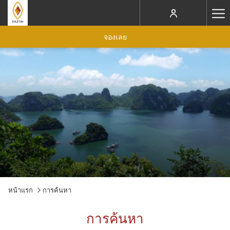
(เปิด
Ha
แถบ
ไหม่)
Me
จองเลย
หน้าแรก
การค้นหา
การค้นหา