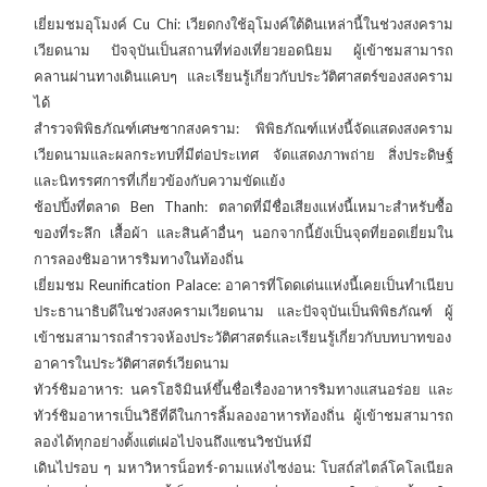
เยี่ยมชมอุโมงค์ Cu Chi: เวียดกงใช้อุโมงค์ใต้ดินเหล่านี้ในช่วงสงคราม
เวียดนาม ปัจจุบันเป็นสถานที่ท่องเที่ยวยอดนิยม ผู้เข้าชมสามารถ
คลานผ่านทางเดินแคบๆ และเรียนรู้เกี่ยวกับประวัติศาสตร์ของสงคราม
ได้
สำรวจพิพิธภัณฑ์เศษซากสงคราม: พิพิธภัณฑ์แห่งนี้จัดแสดงสงคราม
เวียดนามและผลกระทบที่มีต่อประเทศ จัดแสดงภาพถ่าย สิ่งประดิษฐ์
และนิทรรศการที่เกี่ยวข้องกับความขัดแย้ง
ช้อปปิ้งที่ตลาด Ben Thanh: ตลาดที่มีชื่อเสียงแห่งนี้เหมาะสำหรับซื้อ
ของที่ระลึก เสื้อผ้า และสินค้าอื่นๆ นอกจากนี้ยังเป็นจุดที่ยอดเยี่ยมใน
การลองชิมอาหารริมทางในท้องถิ่น
เยี่ยมชม Reunification Palace: อาคารที่โดดเด่นแห่งนี้เคยเป็นทำเนียบ
ประธานาธิบดีในช่วงสงครามเวียดนาม และปัจจุบันเป็นพิพิธภัณฑ์ ผู้
เข้าชมสามารถสำรวจห้องประวัติศาสตร์และเรียนรู้เกี่ยวกับบทบาทของ
อาคารในประวัติศาสตร์เวียดนาม
ทัวร์ชิมอาหาร: นครโฮจิมินห์ขึ้นชื่อเรื่องอาหารริมทางแสนอร่อย และ
ทัวร์ชิมอาหารเป็นวิธีที่ดีในการลิ้มลองอาหารท้องถิ่น ผู้เข้าชมสามารถ
ลองได้ทุกอย่างตั้งแต่เฝอไปจนถึงแซนวิชบันห์มี
เดินไปรอบ ๆ มหาวิหารน็อทร์-ดามแห่งไซง่อน: โบสถ์สไตล์โคโลเนียล