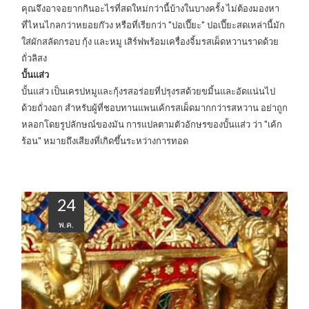
คุณจึงอาจอยากกินอะไรที่สดใหม่กว่านี้บ้างในบางครั้ง ไม่ต้องมองหา
ที่ไหนไกลกว่าหยอยก๊วง หรือที่เรียกว่า "ปอเปี๊ยะ" ปอเปี๊ยะสดเหล่านี้มัก
ใส่ผักสลัดกรอบ กุ้ง และหมู เสิร์ฟพร้อมเครื่องจิ้มรสเผ็ดหวานราดด้วย
ถั่วลิสง
บั้นแส่ว
บั้นแส่ว เป็นเครปหมูและกุ้งรสอร่อยที่ปรุงรสด้วยขมิ้นและอัดแน่นไป
ด้วยถั่วงอก สำหรับผู้ที่ชอบทานแพนเค้กรสเผ็ดมากกว่ารสหวาน อย่าถูก
หลอกโดยรูปลักษณ์ของมัน การแปลตามตัวอักษรของบั้นแส่ว ว่า "เค้ก
ร้อน" หมายถึงเสียงที่เกิดขึ้นระหว่างการทอด
24
พ.ค.