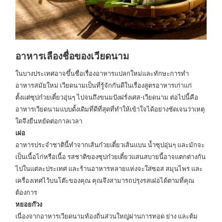
อาหารเลืองชื่อของเวียดนาม
ในบางประเทศอาจขึ้นชื่อเรื่องอาหารแปลกใหม่และทักษะการทำ
อาหารสมัยใหม่ เวียดนามเป็นที่รู้จักกันดีในเรื่องสูตรอาหารเก่าแก่
ตั้งแต่ซุปก๋วยเตี๋ยวอุ่นๆ ไปจนถึงขนมปังฝรั่งเศส-เวียดนาม ต่อไปนี้คือ
อาหารเวียดนามแบบดั้งเดิมที่ดีที่สุดที่ทำให้เข้าใจได้อย่างชัดเจนว่าเหตุ
ใดจึงยืนหยัดต่อกาลเวลา
เฝอ
อาหารประจำชาตินี้ทำจากเส้นก๋วยเตี๋ยวเส้นแบน น้ำซุปอุ่นๆ และมักจะ
เป็นเนื้อไก่หรือเนื้อ รสชาติของซุปก๋วยเตี๋ยวแสนสบายนี้อาจแตกต่างกัน
ไปในแต่ละประเทศ และร้านอาหารหลายแห่งจะใส่ซอส สมุนไพร และ
เครื่องเทศไว้บนโต๊ะของคุณ คุณจึงสามารถปรุงรสเฝอได้ตามที่คุณ
ต้องการ
หยอยก๊วง
เนื่องจากอาหารเวียดนามท้องถิ่นส่วนใหญ่ผ่านการทอด ย่าง และต้ม