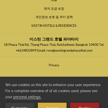
닫
창
최저 요금 보장
기
닫
창
개인정보 보호 및 쿠키 정책
기
닫
창
EASTIN HOTELS & RESIDENCES
기
닫
기
이스틴 그랜드 호텔 파야타이
18 Phaya Thai Rd, Thung Phaya Thai, Ratchathewi, Bangkok 10400 Tel.
+6624832899 Email: rsvn@eastingrandphayathai.com
Privacy
GDS Code : Amadeus
WV
BKK446
| Apollo/Galileo WV
H4915
| Sabre WV
601407
|
WorldSpan WV
BKK46
| ODD WV
115446
Copyright Travelclick