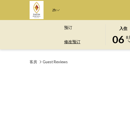
Zh
此
选
预订
入住
按
择
06
8
钮
入
修改预订
打
住
开
日
客房
Guest Reviews
日
期
历
是
以
6
选
日
择
八
入
月
住
2026.
日
期