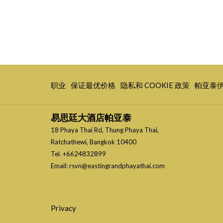
开
开
开
职业
保证最优价格
隐私和 COOKIE 政策
帕亚泰
启
启
启
新
新
新
易思廷大酒店帕亚泰
标
标
标
18 Phaya Thai Rd, Thung Phaya Thai,
签
签
签
Ratchathewi, Bangkok 10400
页
页
页
Tel.
+6624832899
Email:
rsvn@eastingrandphayathai.com
Privacy