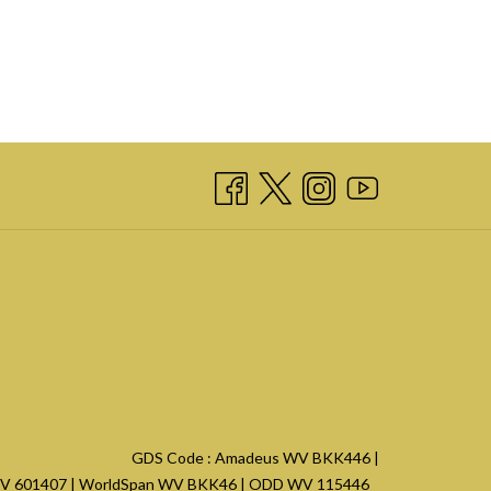
GDS Code : Amadeus WV
BKK446
|
WV
601407
| WorldSpan WV
BKK46
| ODD WV
115446