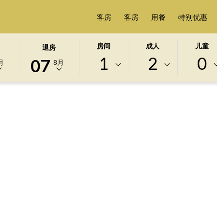
客房
客房
用餐
特别优惠
此
选
房间
成人
儿童
退房
按
定
1
2
0
07
月
8月
钮
的
打
退
开
房
日
日
历
期
以
为
选
7
择
日
退
八
房
月
日
2026.
期