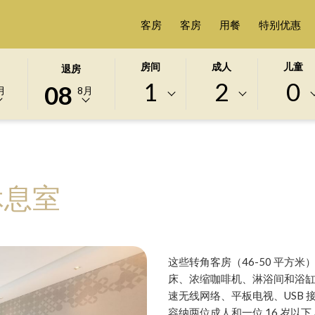
客房
客房
用餐
特别优惠
此
选
房间
成人
儿童
退房
按
定
1
2
0
08
月
8月
钮
的
打
退
开
房
日
日
历
期
以
为
休息室
选
8
择
日
退
八
房
月
这些转角客房（46-50 平方
日
2026.
床、浓缩咖啡机、淋浴间和浴
期
速无线网络、平板电视、USB
容纳两位成人和一位 16 岁