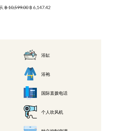
从
฿ 10,599.00
฿ 6,147.42
浴缸
浴袍
国际直拨电话
个人吹风机
独立控制空调