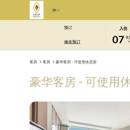
Zh
此
选
预订
入住
按
择
07
8
钮
入
修改预订
打
住
开
日
客房
客房
豪华客房 - 可使用休息室
日
期
历
是
以
7
豪华客房 - 可使用
选
日
择
八
入
月
住
2026.
日
期