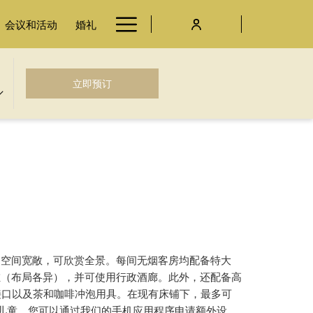
Hamburger
会议和活动
婚礼
Menu
开启新标签页
立即预订
米）空间宽敞，可欣赏全景。每间无烟客房均配备特大
缸（布局各异），并可使用行政酒廊。此外，还配备高
 接口以及茶和咖啡冲泡用具。在现有床铺下，最多可
以下儿童。您可以通过我们的手机应用程序申请额外设