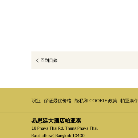
回到目錄
开
开
开
职业
保证最优价格
隐私和 COOKIE 政策
帕亚泰
启
启
启
新
新
新
易思廷大酒店帕亚泰
标
标
标
18 Phaya Thai Rd, Thung Phaya Thai,
签
签
签
Ratchathewi, Bangkok 10400
页
页
页