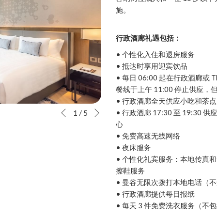
施。
行政酒廊礼遇包括：
• 个性化入住和退房服务
• 抵达时享用迎宾饮品
• 每日 06:00 起在行政酒廊或 
餐线于上午 11:00 停止供应，
• 行政酒廊全天供应小吃和茶
下
幻
点
• 行政酒廊 17:30 至 19
1
/
5
先前
灯
击
心
片
以
• 免费高速无线网络
放
下
• 夜床服务
映
链
• 个性化礼宾服务：本地传真
控
接
擦鞋服务
制
将
• 曼谷无限次拨打本地电话（
按
更
• 行政酒廊提供每日报纸
钮
新
• 每天 3 件免费洗衣服务（不
上