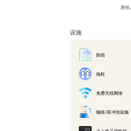
面
房价
的
内
容
设施
阵雨
拖鞋
免费无线网络
咖啡/茶冲泡设施
个人电子保险箱